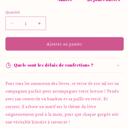
Quantité
Quantité
Réduire
Augmenter
la
la
quantité
quantité
de
de
Ajouter au panier
Verre
Verre
« Sorry
« Sorry
I’m
I’m
Quels sont les délais de confections ?
all
all
booked
booked
up »
up »
Pour tous les amoureux des livres, ce verre de 500 ml est un
compagnon parfait pour accompagner votre lecture ! Vendu
avec son couvercle en bambou et sa paille en verre. Et
surtout, il arbore un motif sur le thème du livre
soigneusement posé à la main, pour que chaque gorgée soit
une véritable histoire à savourer !