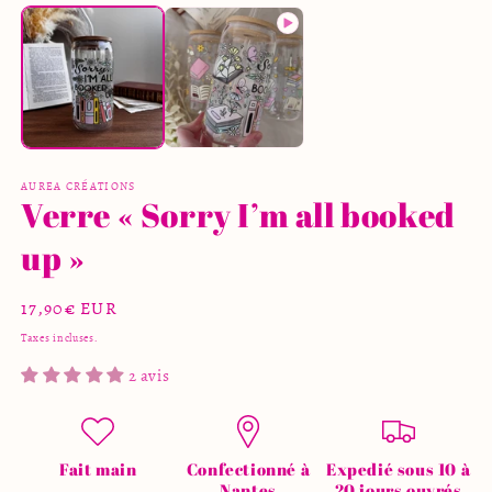
modale
le
m
2
d
u
f
m
AUREA CRÉATIONS
Verre « Sorry I’m all booked
up »
Prix
17,90€ EUR
habituel
Taxes incluses.
2 avis
Fait main
Confectionné à
Expedié sous 10 à
Nantes
20 jours ouvrés