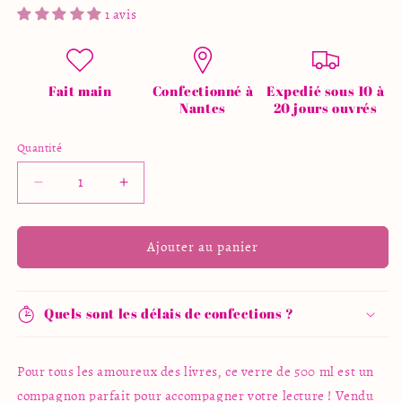
1 avis
Fait main
Confectionné à
Expedié sous 10 à
Nantes
20 jours ouvrés
Quantité
Quantité
Réduire
Augmenter
la
la
quantité
quantité
de
de
Ajouter au panier
Verre
Verre
avec
avec
couvercle
couvercle
Quels sont les délais de confections ?
en
en
bambou
bambou
et
et
Pour tous les amoureux des livres, ce verre de 500 ml est un
paille
paille
compagnon parfait pour accompagner votre lecture ! Vendu