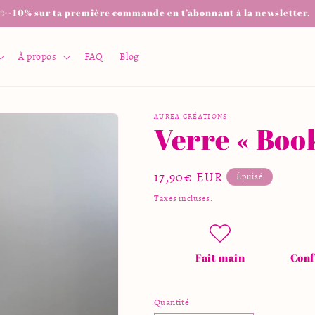
✨-10% sur ta première commande en t’abonnant à la newsletter.
À propos
FAQ
Blog
AUREA CRÉATIONS
Verre « Boo
Prix
17,90€ EUR
Épuisé
habituel
Taxes incluses.
Fait main
Conf
Quantité
Quantité