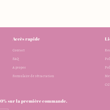
Accès rapide
Li
Contact
Re
FAQ
Pol
A propos
Po
Formulaire de rétractation
Men
CG
 -10% sur la première commande.