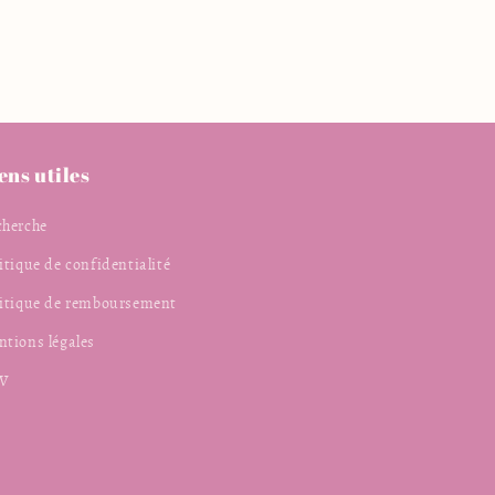
ens utiles
cherche
itique de confidentialité
litique de remboursement
tions légales
V