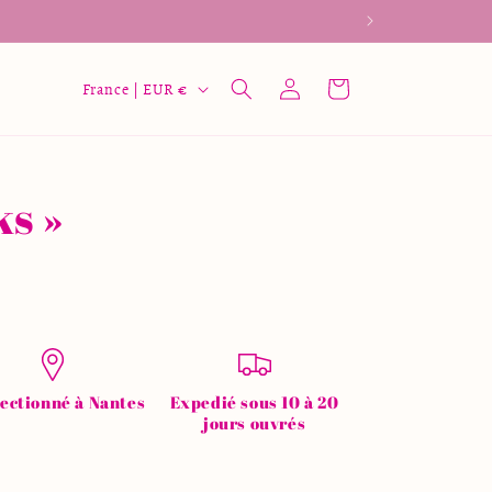
P
Connexion
Panier
France | EUR €
a
y
s
ks »
/
r
é
g
i
o
ectionné à Nantes
Expedié sous 10 à 20
n
jours ouvrés