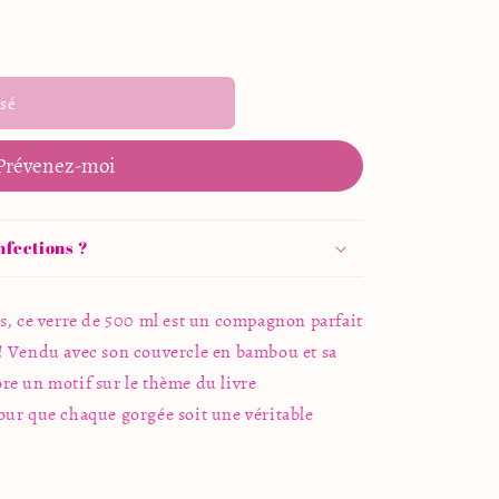
sé
Prévenez-moi
nfections ?
s, ce verre de 500 ml est un compagnon parfait
! Vendu avec son couvercle en bambou et sa
bore un motif sur le thème du livre
our que chaque gorgée soit une véritable