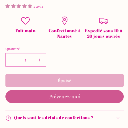
1 avis
Fait main
Confectionné à
Expedié sous 10 à
Nantes
20 jours ouvrés
Quantité
Quantité
Réduire
Augmenter
la
la
quantité
quantité
de
de
Épuisé
Tote
Tote
bag
bag
Prévenez-moi
« just
« just
one
one
more
more
chapter »
chapter »
Quels sont les délais de confections ?