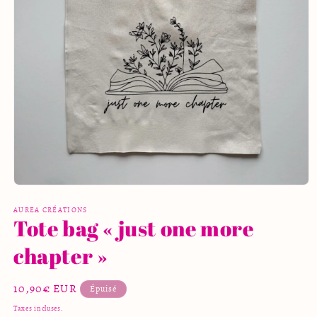
Ouvrir
le
média
AUREA CRÉATIONS
Tote bag « just one more
1
dans
une
chapter »
fenêtre
modale
Prix
10,90€ EUR
Épuisé
habituel
Taxes incluses.