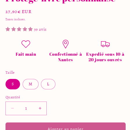
Prix
27,90€ EUR
habituel
Taxes incluses.
39 avis
Fait main
Confectionné à
Expedié sous 10 à
Nantes
20 jours ouvrés
Taille
S
M
L
Quantité
Quantité
Réduire
Augmenter
la
la
quantité
quantité
de
de
Ajouter au panier