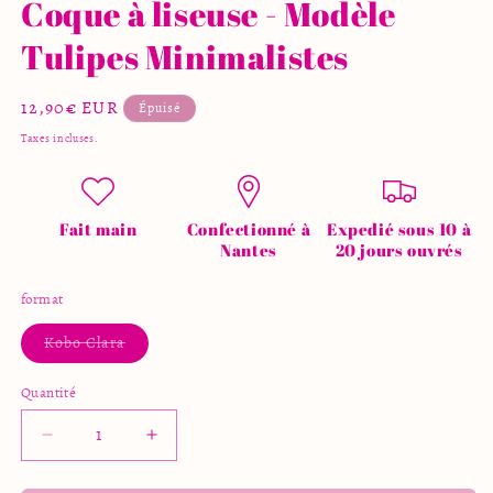
Coque à liseuse - Modèle
Tulipes Minimalistes
Prix
12,90€ EUR
Épuisé
habituel
Taxes incluses.
Fait main
Confectionné à
Expedié sous 10 à
Nantes
20 jours ouvrés
format
Variante
Kobo Clara
épuisée
ou
indisponible
Quantité
Quantité
Réduire
Augmenter
la
la
quantité
quantité