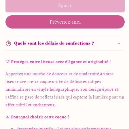
de
de
Épuisé
Coque
Coque
à
à
Prévenez-moi
liseuse
liseuse
-
-
Modèle
Modèle
Tulipes
Tulipes
Quels sont les délais de confections ?
Minimalistes
Minimalistes
💡
Protégez votre liseuse avec élégance et originalité !
Apportez une touche de douceur et de modernité à votre
liseuse avec cette coque ornée de délicates tulipes
minimalistes en vinyle holographique. Son design épuré et
raffiné se pare de reflets irisés qui captent la lumière pour un
effet subtil et enchanteur.
🌷
Pourquoi choisir cette coque ?
Protection et style
: Conçue pour préserver votre