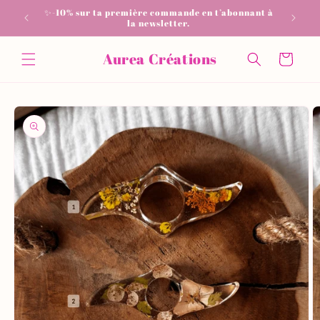
et
✨-10% sur ta première commande en t’abonnant à
📦 Livrai
passer
la newsletter.
au
contenu
Aurea Créations
Panier
Passer aux
informations
produits