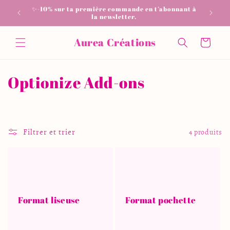
et
✨-10% sur ta première commande en t’abonnant à
📦 Livrai
passer
la newsletter.
au
contenu
Aurea Créations
Panier
C
Optionize Add-ons
o
l
Filtrer et trier
4 produits
l
e
c
t
Format liseuse
Format pochette
i