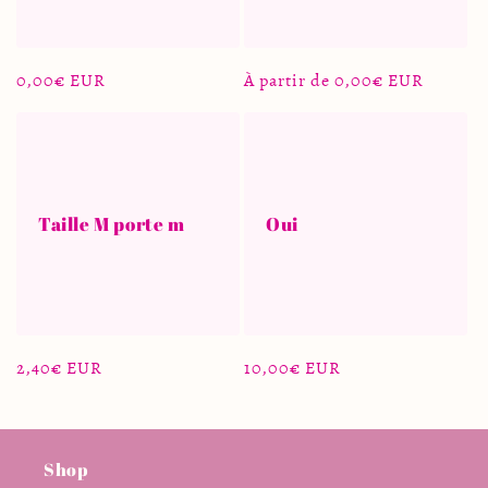
o
n
Prix
0,00€ EUR
Prix
À partir de 0,00€ EUR
:
habituel
habituel
Taille M porte m
Oui
Prix
2,40€ EUR
Prix
10,00€ EUR
habituel
habituel
Shop