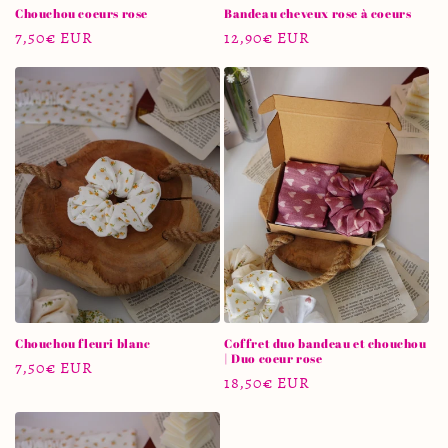
Chouchou coeurs rose
Bandeau cheveux rose à coeurs
Prix
7,50€ EUR
Prix
12,90€ EUR
habituel
habituel
Chouchou fleuri blanc
Coffret duo bandeau et chouchou
| Duo coeur rose
Prix
7,50€ EUR
Prix
18,50€ EUR
habituel
habituel