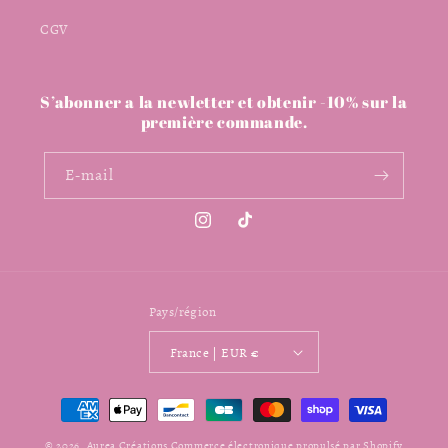
CGV
S’abonner a la newletter et obtenir -10% sur la
première commande.
E-mail
Instagram
TikTok
Pays/région
France | EUR €
Moyens
de
© 2026,
Aurea Créations
Commerce électronique propulsé par Shopify