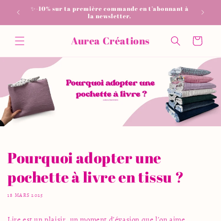
et
✨-10% sur ta première commande en t’abonnant à
📦 Livrai
passer
la newsletter.
au
contenu
Aurea Créations
Panier
Pourquoi adopter une
pochette à livre en tissu ?
18 MARS 2025
Lire est un plaisir, un moment d’évasion que l’on aime