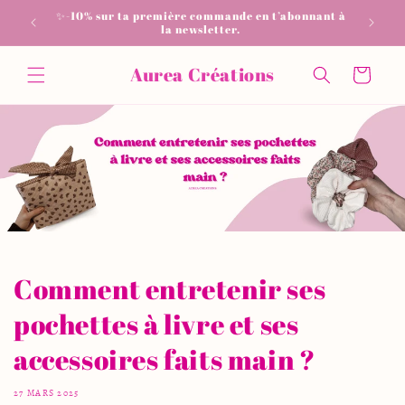
et
✨-10% sur ta première commande en t’abonnant à
📦 Livrai
passer
la newsletter.
au
contenu
Aurea Créations
Panier
Comment entretenir ses
pochettes à livre et ses
accessoires faits main ?
27 MARS 2025